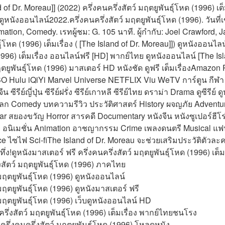
of Dr. Moreau]] (2022) ครึ่งคนครึ่งสัตว์ มฤตยูพันธุ์โหด (1996) เต
นังออนไลน์2022.ครึ่งคนครึ่งสัตว์ มฤตยูพันธุ์โหด (1996). วันที่เ
ation, Comedy. เรทผู้ชม: G. 105 นาที. ผู้กำกับ: Joel Crawford, 
ุ์โหด (1996) เต็มเรื่อง ( [The Island of Dr. Moreau]]) ดูหนังออนไลน
(1996) เต็มเรื่อง ออนไลน์ฟรี [HD] พากย์ไทย ดูหนังออนไลน์ [The Isl
มฤตยูพันธุ์โหด (1996) มาสเตอร์ HD หนังชัด ดูฟรี เต็มเรื่องAmazon
 Hulu iQiYi Marvel Universe NETFLIX Viu WeTV การ์ตูน กีฬา 
ีน ซีรีย์ญี่ปุ่น ซีรีย์ฝรั่ง ซีรีย์เกาหลี ซีรีย์ไทย ดราม่า Drama ดูซีรีย
ลก Comedy บทความรีวิว ประวัติศาสตร์ History ผจญภัย Adventure
 สยองขวัญ Horror สารคดี Documentary หนังจีน หนังซูเปอร์ฮีโร่ หน
ทย อนิเมชั่น Animation อาชญากรรม Crime เพลงดนตรี Musical แฟน
 ไซไฟ Sci-fiThe Island of Dr. Moreau จะช่วยเสริมประวัติตัว
ึ่ง!ดูหนังมาสเตอร์ ฟรี ครึ่งคนครึ่งสัตว์ มฤตยูพันธุ์โหด (1996) เต็มเ
งสัตว์ มฤตยูพันธุ์โหด (1996) ภาคไทย
ว์ มฤตยูพันธุ์โหด (1996) ดูหนังออนไลน์
์ มฤตยูพันธุ์โหด (1996) ดูหนังมาสเตอร์ ฟรี
ว์ มฤตยูพันธุ์โหด (1996) เว็บดูหนังออนไลน์ HD
ครึ่งสัตว์ มฤตยูพันธุ์โหด (1996) เต็มเรื่อง พากย์ไทยชนโรง
ครึ่งคนครึ่งสัตว์ มฤตยูพันธุ์โหด (1996) โหลดหนัง