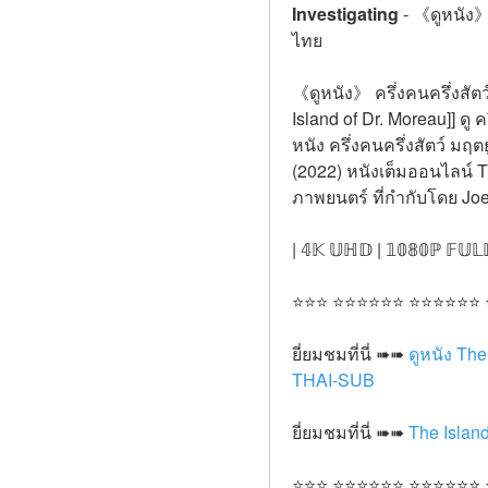
Investigating
-
《ดูหนัง》 
ไทย
《ดูหนัง》 ครึ่งคนครึ่งสัตว์
Island of Dr. Moreau]] ดู 
หนัง ครึ่งคนครึ่งสัตว์ มฤต
(2022) หนังเต็มออนไลน์ T
ภาพยนตร์ ที่กำกับโดย Joe
| 𝟜𝕂 𝕌ℍ𝔻 | 𝟙𝟘𝟠𝟘ℙ 𝔽𝕌𝕃
⭐⭐⭐ ⭐⭐⭐⭐⭐⭐ ⭐⭐⭐⭐⭐⭐
ยี่ยมชมที่นี่ ➠➠ 
ดูหนัง The
THAI-SUB
ยี่ยมชมที่นี่ ➠➠ 
The Island
⭐⭐⭐ ⭐⭐⭐⭐⭐⭐ ⭐⭐⭐⭐⭐⭐