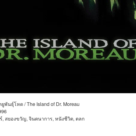
ฤตยูพันธุ์โหด / The Island of Dr. Moreau 
996 
์, สยองขวัญ, จินตนาการ, หนังชีวิต, ตลก 