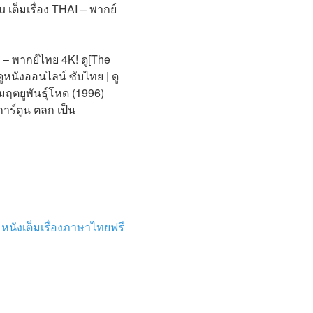
u เต็มเรื่อง THAI – พากย์
 – พากย์ไทย 4K! ดู[The 
 ดูหนังออนไลน์ ซับไทย | ดู
 มฤตยูพันธุ์โหด (1996) 
ร์ตูน ตลก เป็น 
 หนังเต็มเรื่องภาษาไทยฟรี 