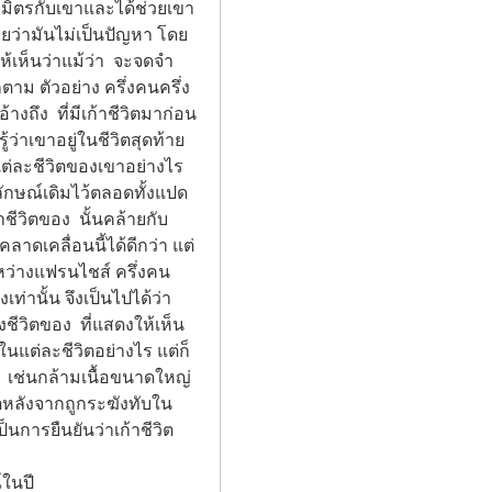
ผูกมิตรกับเขาและได้ช่วยเขา
ายว่ามันไม่เป็นปัญหา โดย
้เห็นว่าแม้ว่า  จะจดจำ
ตาม ตัวอย่าง ครึ่งคนครึ่ง
งถึง  ที่มีเก้าชีวิตมาก่อน 
้ว่าเขาอยู่ในชีวิตสุดท้าย
นแต่ละชีวิตของเขาอย่างไร 
ลักษณ์เดิมไว้ตลอดทั้งแปด
าชีวิตของ  นั้นคล้ายกับ
ลาดเคลื่อนนี้ได้ดีกว่า แต่
หว่างแฟรนไชส์ ครึ่งคน
เท่านั้น จึงเป็นไปได้ว่า
งชีวิตของ  ที่แสดงให้เห็น
นแต่ละชีวิตอย่างไร แต่ก็
  เช่นกล้ามเนื้อขนาดใหญ่
ิตหลังจากถูกระฆังทับใน
็นการยืนยันว่าเก้าชีวิต
์ในปี