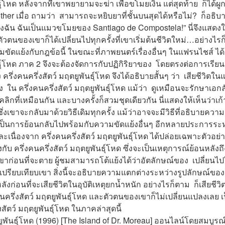
นธุ์โหด หลังจากที่เขาพยายามจะฆ่า เพื่อขโมยเงิน แต่สุดท้าย  ก็ได้
r เมื่อ ถามว่า  สามารถจะหยิบยาที่ชั้นบนสุดได้หรือไม่?  ก็อธิบ
ของฉัน ฉันเป็นแมวขโมยของ Santiago de Compostela!” นี่จึงแสดงให
ัวตนของเขาก็ได้เปลี่ยนไปทุกครั้งที่เขาเริ่มต้นชีวิตใหม่…อย่างไรก็
มขัดแย้งกับกฎข้อนี้ ในขณะที่ภาพยนตร์เรื่องอื่นๆ ในแฟรนไชส์ ได้อ้า
ธุ์โหด ภาค 2 จึงจะต้องจัดการกับปฏิกิริยาของ  โดยตรงต่อการเรียนรู
ง ครึ่งคนครึ่งสัตว์ มฤตยูพันธุ์โหด จึงได้อธิบายสั้นๆ ว่า  เสียชีวิตใ
ใน ครึ่งคนครึ่งสัตว์ มฤตยูพันธุ์โหด แม้ว่า  ดูเหมือนจะรักษาเอก
ุคลิกที่เหมือนกัน และบางครั้งก็สวมชุดเดียวกัน นี่แสดงให้เห็นว่าเก้
่งเขาจะกลับมาด้วยวิธีเดิมทุกครั้ง แม้ว่าอาจจะมีวิธีที่อธิบายความค
t ก็เป็นการย้อนกลับไปพร้อมกับความขัดแย้งอื่นๆ อีกหลายประการระ
และเนื่องจาก ครึ่งคนครึ่งสัตว์ มฤตยูพันธุ์โหด ได้ปล่อยเฉพาะตัวอย่าง
บ ครึ่งคนครึ่งสัตว์ มฤตยูพันธุ์โหด ซึ่งจะเป็นเหตุการณ์ย้อนหลังถึ
ขาก่อนที่จะตาย ผู้ชมสามารถโต้แย้งได้ว่าอัตลักษณ์ของ  เปลี่ยนไปใ
เปรียบเทียบเขา สิ่งนี้จะอธิบายความแตกต่างระหว่างรูปลักษณ์ของ
ก่อนที่จะเสียชีวิตในอุบัติเหตุยกน้ำหนัก อย่างไรก็ตาม  ก็เสียชีว
ครึ่งสัตว์ มฤตยูพันธุ์โหด และตัวตนของเขาก็ไม่เปลี่ยนแปลงเลย เป
งสัตว์ มฤตยูพันธุ์โหด ในภาคล่าสุดนี้
ยูพันธุ์โหด (1996) [The Island of Dr. Moreau] ออนไลน์โดยสมบูรณ